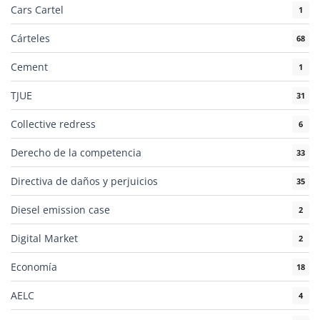
Cars Cartel
1
Cárteles
68
Cement
1
TJUE
31
Collective redress
6
Derecho de la competencia
33
Directiva de daños y perjuicios
35
Diesel emission case
2
Digital Market
2
Economía
18
AELC
4