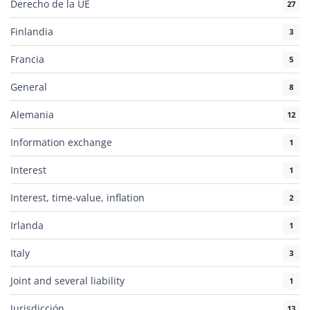
Derecho de la UE
27
Finlandia
3
Francia
5
General
8
Alemania
12
Information exchange
1
Interest
1
Interest, time-value, inflation
2
Irlanda
1
Italy
3
Joint and several liability
1
Jurisdicción
13