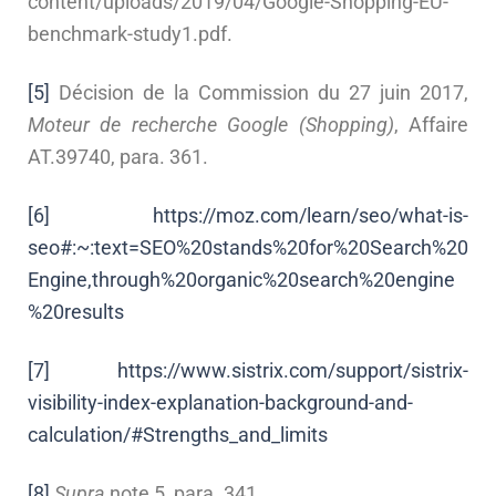
content/uploads/2019/04/Google-Shopping-EU-
benchmark-study1.pdf.
[5]
Décision de la Commission du 27 juin 2017,
Moteur de recherche Google (Shopping)
, Affaire
AT.39740, para. 361.
[6]
https://moz.com/learn/seo/what-is-
seo#:~:text=SEO%20stands%20for%20Search%20
Engine,through%20organic%20search%20engine
%20results
[7]
https://www.sistrix.com/support/sistrix-
visibility-index-explanation-background-and-
calculation/#Strengths_and_limits
[8]
Supra
note 5, para. 341.